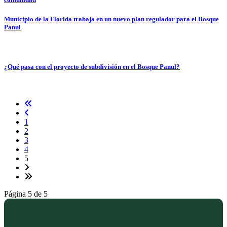
Municipio de la Florida trabaja en un nuevo plan regulador para el Bosque
Panul
¿Qué pasa con el proyecto de subdivisión en el Bosque Panul?
1
2
3
4
5
Página 5 de 5