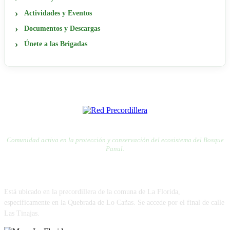
Actividades y Eventos
Documentos y Descargas
Únete a las Brigadas
RED PRECORDILLERA
RED POR LA DEFENSA DE LA PRECORDILLERA
Comunidad activa en la protección y conservación del ecosistema del Bosque
Panul.
VISÍTANOS
Está ubicado en la precordillera de la comuna de La Florida,
específicamente en la Quebrada de Lo Cañas. Se accede por el final de calle
Las Tinajas.