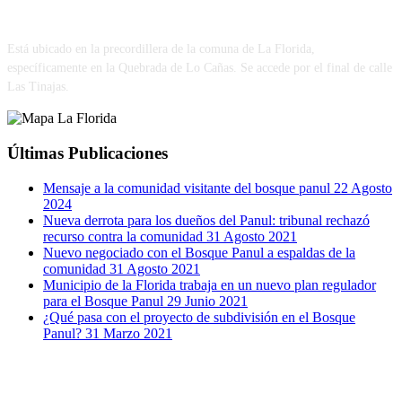
VISÍTANOS
Está ubicado en la precordillera de la comuna de La Florida,
específicamente en la Quebrada de Lo Cañas. Se accede por el final de calle
Las Tinajas.
Últimas Publicaciones
Mensaje a la comunidad visitante del bosque panul
22 Agosto
2024
Nueva derrota para los dueños del Panul: tribunal rechazó
recurso contra la comunidad
31 Agosto 2021
Nuevo negociado con el Bosque Panul a espaldas de la
comunidad
31 Agosto 2021
Municipio de la Florida trabaja en un nuevo plan regulador
para el Bosque Panul
29 Junio 2021
¿Qué pasa con el proyecto de subdivisión en el Bosque
Panul?
31 Marzo 2021
RRSS