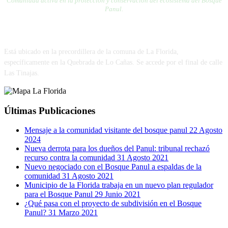
Comunidad activa en la protección y conservación del ecosistema del Bosque
Panul.
VISÍTANOS
Está ubicado en la precordillera de la comuna de La Florida,
específicamente en la Quebrada de Lo Cañas. Se accede por el final de calle
Las Tinajas.
Últimas Publicaciones
Mensaje a la comunidad visitante del bosque panul
22 Agosto
2024
Nueva derrota para los dueños del Panul: tribunal rechazó
recurso contra la comunidad
31 Agosto 2021
Nuevo negociado con el Bosque Panul a espaldas de la
comunidad
31 Agosto 2021
Municipio de la Florida trabaja en un nuevo plan regulador
para el Bosque Panul
29 Junio 2021
¿Qué pasa con el proyecto de subdivisión en el Bosque
Panul?
31 Marzo 2021