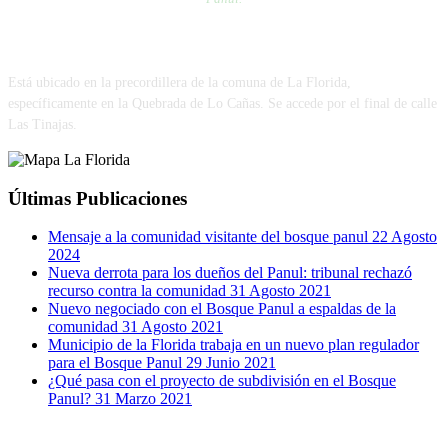
VISÍTANOS
Está ubicado en la precordillera de la comuna de La Florida,
específicamente en la Quebrada de Lo Cañas. Se accede por el final de calle
Las Tinajas.
Últimas Publicaciones
Mensaje a la comunidad visitante del bosque panul
22 Agosto
2024
Nueva derrota para los dueños del Panul: tribunal rechazó
recurso contra la comunidad
31 Agosto 2021
Nuevo negociado con el Bosque Panul a espaldas de la
comunidad
31 Agosto 2021
Municipio de la Florida trabaja en un nuevo plan regulador
para el Bosque Panul
29 Junio 2021
¿Qué pasa con el proyecto de subdivisión en el Bosque
Panul?
31 Marzo 2021
RRSS