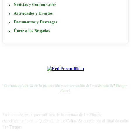
Noticias y Comunicados
Actividades y Eventos
Documentos y Descargas
Únete a las Brigadas
RED PRECORDILLERA
RED POR LA DEFENSA DE LA PRECORDILLERA
Comunidad activa en la protección y conservación del ecosistema del Bosque
Panul.
VISÍTANOS
Está ubicado en la precordillera de la comuna de La Florida,
específicamente en la Quebrada de Lo Cañas. Se accede por el final de calle
Las Tinajas.