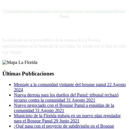
RED POR LA DEFENSA DE LA PRECORDILLERA
Comunidad activa en la protección y conservación del ecosistema del Bosque
Panul.
VISÍTANOS
Está ubicado en la precordillera de la comuna de La Florida,
específicamente en la Quebrada de Lo Cañas. Se accede por el final de calle
Las Tinajas.
Últimas Publicaciones
Mensaje a la comunidad visitante del bosque panul
22 Agosto
2024
Nueva derrota para los dueños del Panul: tribunal rechazó
recurso contra la comunidad
31 Agosto 2021
Nuevo negociado con el Bosque Panul a espaldas de la
comunidad
31 Agosto 2021
Municipio de la Florida trabaja en un nuevo plan regulador
para el Bosque Panul
29 Junio 2021
¿Qué pasa con el proyecto de subdivisión en el Bosque