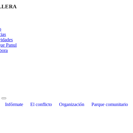
LLERA
o
cias
vidades
ue Panul
bora
Infórmate
El conflicto
Organización
Parque comunitario