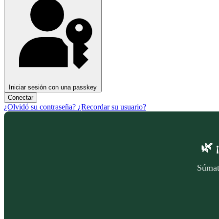
Iniciar sesión con una passkey
Conectar
¿Olvidó su contraseña?
¿Recordar su usuario?
🌿
Súmate