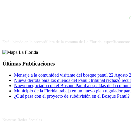
C
VISÍTANOS
Está ubicado en la precordillera de la comuna de La Florida, específicamente 
Últimas Publicaciones
Mensaje a la comunidad visitante del bosque panul
22 Agosto 
Nueva derrota para los dueños del Panul: tribunal rechazó rec
Nuevo negociado con el Bosque Panul a espaldas de la comun
Municipio de la Florida trabaja en un nuevo plan regulador pa
¿Qué pasa con el proyecto de subdivisión en el Bosque Panul?
RRSS
Nuestras Redes Sociales